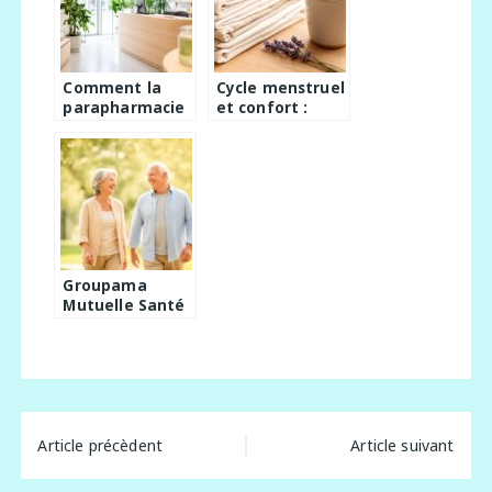
Accompagneme
nt Visuel
Personnalisé
Comment la
Cycle menstruel
parapharmacie
et confort :
s’adapte aux
choisir des
nouveaux
protections
usages à Angers
adaptées
Groupama
Mutuelle Santé
Senior :
comment cette
solution santé
accompagne les
changements
de besoins
Navigation
médicaux avec
Article précèdent
Article suivant
l’âge
de