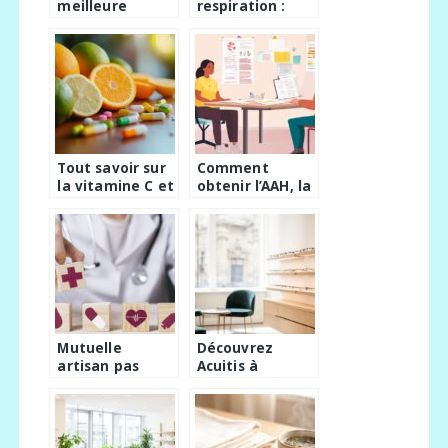
meilleure
respiration :
épilation
decouvrez
définitive ?
l’etirement
Comparatif
diaphragme :
complet des
conseils pour
professionnels
debutants
certifiés
Tout savoir sur
Comment
la vitamine C et
obtenir l’AAH, la
ses bienfaits
PCH et
pour votre
l’invalidité
santé
auprès de la
MDPH
Mutuelle
Découvrez
artisan pas
Acuitis à
chère : astuces
Bordeaux :
pour optimiser
Votre Opticien
son budget
en Plein Centre
pour un