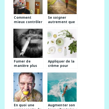
Comment
Se soigner
mieux contrôler
autrement que
le stress ?
par les
méthodes
traditionnelles
Fumer de
Appliquer de la
manière plus
crème pour
saine, est-ce
enlever nos
réellement
poils de trop
possible ?
En quoi une
Augmenter son