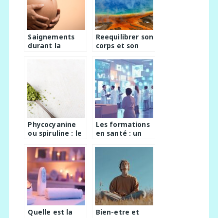
Saignements
Reequilibrer son
durant la
corps et son
grossesse :
esprit : Les
causes et
secrets d’une
implications
cure thermale
reussie
Phycocyanine
Les formations
ou spiruline : le
en santé : un
duel des
choix
compléments
stratégique
alimentaires
pour l’avenir
Quelle est la
Bien-etre et