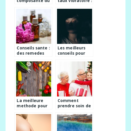
composante du
taux vibratoire :
chanvre peut-
comment et
elle vous etre
pourquoi ?
benefique ?
Conseils sante :
Les meilleurs
des remedes
conseils pour
naturels et
trouver le
efficaces pour
sommeil
se soigner
La meilleure
Comment
methode pour
prendre soin de
perdre du poids
nos seniors en
efficacement
cette periode
de fetes ?