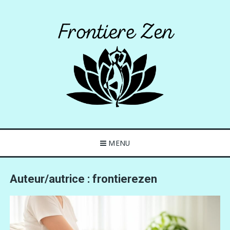
Skip
to
content
MENU
Frontierezen
La santé zen
Auteur/autrice :
frontierezen