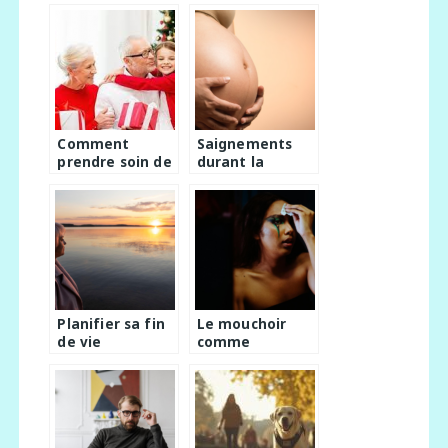
vue de feliciter
efficacement
de nouveaux
parents
Comment
Saignements
prendre soin de
durant la
nos seniors en
grossesse :
cette periode
causes et
de fetes ?
implications
Planifier sa fin
Le mouchoir
de vie
comme
sereinement :
compresse :
quels
apprenez a
avantages ?
exploiter son
potentiel