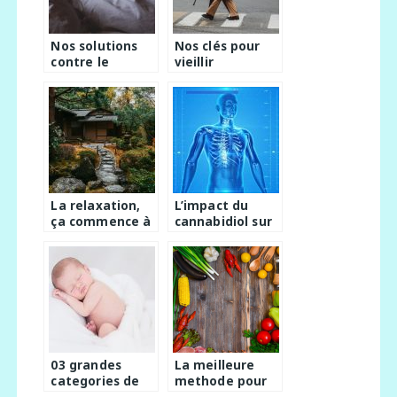
Nos solutions
Nos clés pour
contre le
vieillir
ronflement!
gracieusement!
La relaxation,
L’impact du
ça commence à
cannabidiol sur
la maison
le corps humain
03 grandes
La meilleure
categories de
methode pour
messages en
perdre du poids