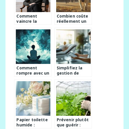
Comment
Combien coûte
vaincre la
réellement un
procrastination
chien guide
avec des
d’aveugle et
stratégies
comment est-il
pratiques
financé ?
Comment
Simplifiez la
rompre avec un
gestion de
pervers
votre cabinet
narcissique ?
avec un logiciel
Les erreurs à
Kine : maitrisez
éviter pour ne
votre
pas le laisser
facturation en 3
revenir
clics
Papier toilette
Prévenir plutôt
humide :
que guérir :